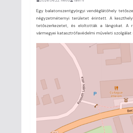
2026.06.22. hétfő
TaviTV
Egy balatonszentgyörgyi vendéglátóhely tetőszer
négyzetméternyi területet érintett. A keszthel
tetőszerkezetet, és eloltották a lángokat. A 
vármegyei katasztrófavédelmi műveleti szolgálat i