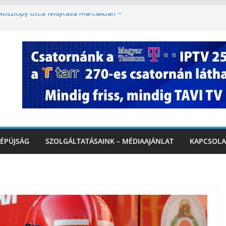
oszlopy utca felújítása Marcaliban –
szombattól másodfokú lesz a hőségriasztás
ulában: lakossági felháborodást váltott ki a
llyazás Marcaliban – VIDEÓ
 a Balatonnál – az első félidő végén
Marcalinál
ÉPÚJSÁG
SZOLGÁLTATÁSAINK – MÉDIAAJÁNLAT
KAPCSOLA