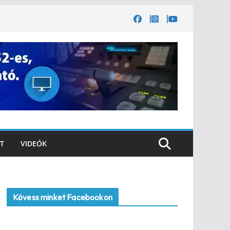
T
VIDEÓK
Kövess minket Facebookon