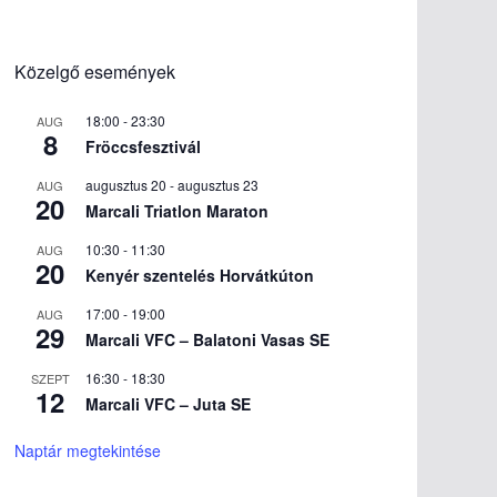
Közelgő események
18:00
-
23:30
AUG
8
Fröccsfesztivál
augusztus 20
-
augusztus 23
AUG
20
Marcali Triatlon Maraton
10:30
-
11:30
AUG
20
Kenyér szentelés Horvátkúton
17:00
-
19:00
AUG
29
Marcali VFC – Balatoni Vasas SE
16:30
-
18:30
SZEPT
12
Marcali VFC – Juta SE
Naptár megtekintése