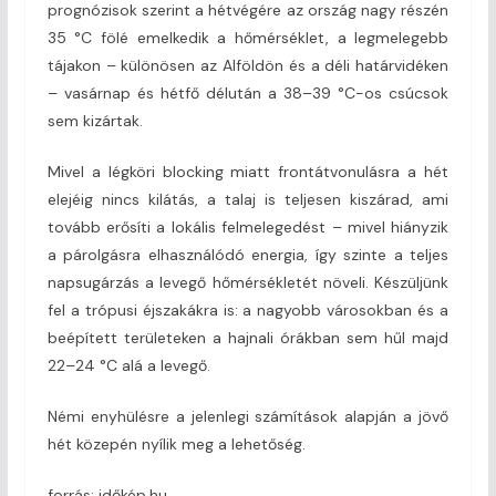
prognózisok szerint a hétvégére az ország nagy részén
35 °C fölé emelkedik a hőmérséklet, a legmelegebb
tájakon – különösen az Alföldön és a déli határvidéken
– vasárnap és hétfő délután a 38–39 °C-os csúcsok
sem kizártak.
Mivel a légköri blocking miatt frontátvonulásra a hét
elejéig nincs kilátás, a talaj is teljesen kiszárad, ami
tovább erősíti a lokális felmelegedést – mivel hiányzik
a párolgásra elhasználódó energia, így szinte a teljes
napsugárzás a levegő hőmérsékletét növeli. Készüljünk
fel a trópusi éjszakákra is: a nagyobb városokban és a
beépített területeken a hajnali órákban sem hűl majd
22–24 °C alá a levegő.
Némi enyhülésre a jelenlegi számítások alapján a jövő
hét közepén nyílik meg a lehetőség.
forrás: időkép.hu