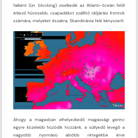
falként (ún. blocking) viselkedik az Atlanti-óceán felől
érkező hűvösebb, csapadékot szállító időjárási frontok
számára, melyeket északra, Skandinávia felé kényszerít.
Ahogy a magasban elhelyezkedő magassági gerinc
egyre közelebb húzódik hozzánk, a süllyedő levegő a
nagyobb nyomású alsóbb rétegekbe érve