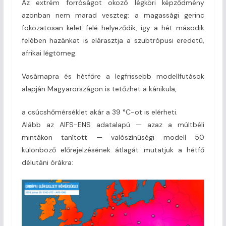
Az extrém forróságot okozó légköri képződmény
azonban nem marad veszteg: a magassági gerinc
fokozatosan kelet felé helyeződik, így a hét második
felében hazánkat is elárasztja a szubtrópusi eredetű,
afrikai légtömeg.
Vasárnapra és hétfőre a legfrissebb modellfutások
alapján Magyarországon is tetőzhet a kánikula,
a csúcshőmérséklet akár a 39 °C-ot is elérheti.
Alább az AIFS-ENS adatalapú — azaz a múltbéli
mintákon tanított — valószínűségi modell 50
különböző előrejelzésének átlagát mutatjuk a hétfő
délutáni órákra: