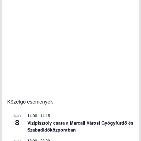
Közelgő események
14:00
-
14:15
AUG
8
Vizipisztoly csata a Marcali Városi Gyógyfürdő és
Szabadidőközpontban
18:00
-
23:30
AUG