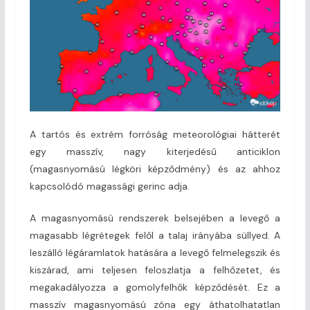
A tartós és extrém forróság meteorológiai hátterét
egy masszív, nagy kiterjedésű anticiklon
(magasnyomású légköri képződmény) és az ahhoz
kapcsolódó magassági gerinc adja.
A magasnyomású rendszerek belsejében a levegő a
magasabb légrétegek felől a talaj irányába süllyed. A
leszálló légáramlatok hatására a levegő felmelegszik és
kiszárad, ami teljesen feloszlatja a felhőzetet, és
megakadályozza a gomolyfelhők képződését. Ez a
masszív magasnyomású zóna egy áthatolhatatlan