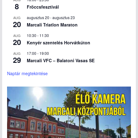
8
Fröccsfesztivál
augusztus 20
-
augusztus 23
AUG
20
Marcali Triatlon Maraton
10:30
-
11:30
AUG
20
Kenyér szentelés Horvátkúton
17:00
-
19:00
AUG
29
Marcali VFC – Balatoni Vasas SE
Naptár megtekintése