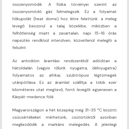
összenyomódik. A fizika törvényei szerint az
összenyomódó gáz felmelegszik. Ez a folyamat
hőkupolát (heat dome) hoz létre felettünk: a meleg
levegő beszorul a talaj közelébe, miközben a
felhőtlenség miatt a zavartalan, napi 15–16 órás
napsütés rendkívül intenzíven, közvetlenül melegíti a
felszínt.
Az anticiklon áramlási rendszeréből adódóan a
hátoldalán (vagyis tőlünk nyugatra, délnyugatra)
folyamatos az afrikai, szubtrópusi légtömegek
utánpótlása. Ez az áramlat szállítja a több ezer
kilométeres utat megtevő, forró levegőt egyenesen a
Kárpát-medence fölé.
Magyarországon a hét közepéig még 31–35 °C közötti
csúcsértékeket mérhetünk, csütörtöktől azonban
megkezdődik a markáns melegedés. A jelenlegi