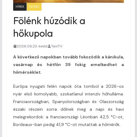
HÍREK
SZINES
Fölénk húzódik a
hőkupola
2026.06.23. kedd
TaviTV
A következő napokban tovább fokozódik a kánikula,
vasárnap és hétfőn 39 fokig emelkedhet a
hőmérséklet.
Európa nyugati felén napok óta tombol a 2026-os
nyár első komolyabb, szokatlanul intenzív hőhulláma.
Franciaországban, Spanyolországban és Olaszország
északi részein sorra dőlnek meg a napi és havi
melegrekordok: a franciaországi Léonban 42,5 °C-ot,
Bordeaux-ban pedig 41,9 °C-ot mutattak a hőmérők.