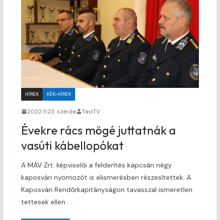
HÍREK
KÉK-HÍREK
2022.11.23. szerda
TaviTV
Évekre rács mögé juttatnák a
vasúti kábellopókat
A MÁV Zrt. képviselői a felderítés kapcsán négy
kaposvári nyomozót is elismerésben részesítettek. A
Kaposvári Rendőrkapitányságon tavasszal ismeretlen
tettesek ellen