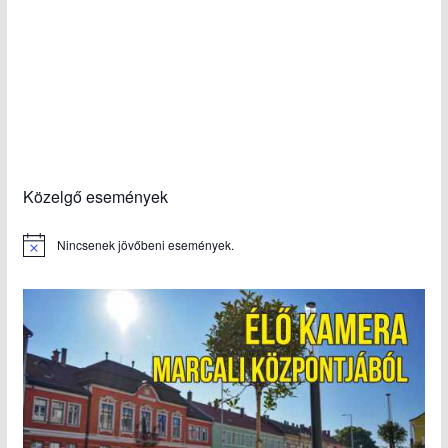
Közelgő események
Nincsenek jövőbeni események.
N
o
t
i
c
e