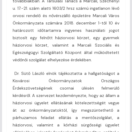
továbbiakban. A Társulási Tanács a Marcali, Széchenyi
u. 17.-21. szám alatti 1603/2 hrsz számú ingatlanon lévő
orvosi rendelő és nővérszálló épületére Marcali Város
Önkormányzata számára 2018. december 1-től 10 év
határozott időtartamra ingyenes használati jogot
biztosít egy felnőtt háziorvosi körzet, egy gyermek
háziorvosi körzet, valamint a Marcali Szociális és
Egészségügyi Szolgáltató Központ által működtetett
védőnői szolgálat elhelyezése érdekében.
Dr. Sütő László elnök tájékoztatta a hallgatóságot a
Kisvárosi Önkormányzatok Országos
Érdekszövetségének csornai ülésén felmerülő
kérdésről. A szervezet kezdeményezte, hogy az állam a
háziorvosi ügyelet ellátásának kötelezettségét vegye
át az önkormányzatoktól, így megszüntethető a
párhuzamos feladat ellátás a mentőszolgálat, a
háziorvosi, valamint a kórházi sürgősségi ügyelet