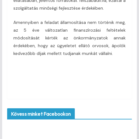
ellátásában, jelentős forrásokat felszabadítva, ezáltal a
szolgáltatás minőségi fejlesztése érdekében.
Amennyiben a feladat államosítása nem történik meg,
az 5 éve változatlan finanszírozási feltételek
módosítását kérték az önkormányzatok annak
érdekében, hogy az ügyeletet ellátó orvosok, ápolók
kedvezőbb díjak mellett tudjanak munkát vállalni.
Kövess minket Facebookon