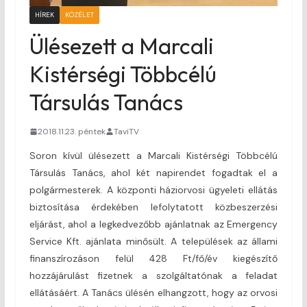
HÍREK
KÖZÉLET
Ülésezett a Marcali
Kistérségi Többcélú
Társulás Tanács
2018.11.23. péntek
TaviTV
Soron kívül ülésezett a Marcali Kistérségi Többcélú
Társulás Tanács, ahol két napirendet fogadtak el a
polgármesterek. A központi háziorvosi ügyeleti ellátás
biztosítása érdekében lefolytatott közbeszerzési
eljárást, ahol a legkedvezőbb ajánlatnak az Emergency
Service Kft. ajánlata minősült. A települések az állami
finanszírozáson felül 428 Ft/fő/év kiegészítő
hozzájárulást fizetnek a szolgáltatónak a feladat
ellátásáért. A Tanács ülésén elhangzott, hogy az orvosi