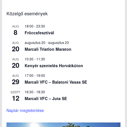
Közelgő események
18:00
-
23:30
AUG
8
Fröccsfesztivál
augusztus 20
-
augusztus 23
AUG
20
Marcali Triatlon Maraton
10:30
-
11:30
AUG
20
Kenyér szentelés Horvátkúton
17:00
-
19:00
AUG
29
Marcali VFC – Balatoni Vasas SE
16:30
-
18:30
SZEPT
12
Marcali VFC – Juta SE
Naptár megtekintése