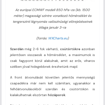
Az európai ECMWF modell 850 hPa-os (kb. 1500
méter) magassági szintre vonatkozó hőmérséklet és
tengerszinti légnyomás valószínűségi előrejelzéseinek
átlaga január 3-ra
(forrás:
WXCharts.eu
)
Szerdán
még 2-6 fok várható,
csütörtökre
azonban
jelentősen visszaesik a hőmérséklet, a maximumok is
csak fagypont körül alakulnak, amit az erős, viharos
szélben jóval hidegebbnek érezhetünk majd.
A front átvonulását követően jelentős mennyiségű
csapadékra már nem kell számítani, ugyanakkor a
felhőátvonulásokból szerdán és csütörtökön is
kialakulhatnak elszórtan
hózáporok
.