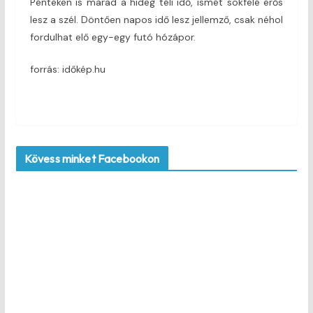
Pénteken is marad a hideg téli idő, ismét sokfelé erős
lesz a szél. Döntően napos idő lesz jellemző, csak néhol
fordulhat elő egy-egy futó hózápor.
forrás: időkép.hu
Kövess minket Facebookon