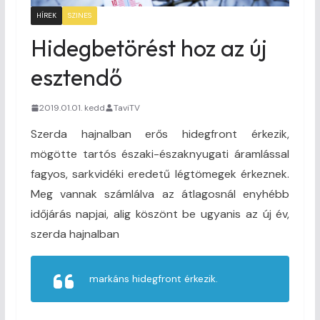
HÍREK
SZINES
Hidegbetörést hoz az új
esztendő
2019.01.01. kedd
TaviTV
Szerda hajnalban erős hidegfront érkezik,
mögötte tartós északi-északnyugati áramlással
fagyos, sarkvidéki eredetű légtömegek érkeznek.
Meg vannak számlálva az átlagosnál enyhébb
időjárás napjai, alig köszönt be ugyanis az új év,
szerda hajnalban
markáns hidegfront érkezik.