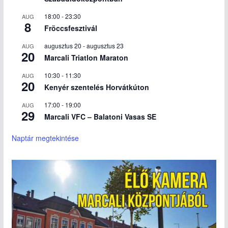
18:00
-
23:30
AUG
8
Fröccsfesztivál
augusztus 20
-
augusztus 23
AUG
20
Marcali Triatlon Maraton
10:30
-
11:30
AUG
20
Kenyér szentelés Horvátkúton
17:00
-
19:00
AUG
29
Marcali VFC – Balatoni Vasas SE
Naptár megtekintése