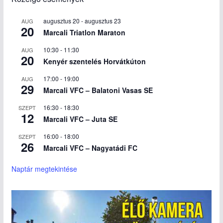
augusztus 20
-
augusztus 23
AUG
20
Marcali Triatlon Maraton
10:30
-
11:30
AUG
20
Kenyér szentelés Horvátkúton
17:00
-
19:00
AUG
29
Marcali VFC – Balatoni Vasas SE
16:30
-
18:30
SZEPT
12
Marcali VFC – Juta SE
16:00
-
18:00
SZEPT
26
Marcali VFC – Nagyatádi FC
Naptár megtekintése