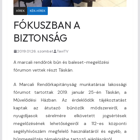
HÍREK
KÉK-HÍREK
FÓKUSZBAN A
BIZTONSÁG
2019.01.26. szombat
TaviTV
A marcali rendőrök bűn és baleset-megelőzési
fórumon vettek részt Táskán.
A Marcali Rendőrkapitányság munkatársai lakossági
fórumot tartottak 2019. január 25-én Táskán, a
Művelődési Házban. Az érdeklődők tájékoztatást
kaptak az átutazó bűnözők módszereiről, a
nyugdíjasok sérelmére elkövetett jogsértések
megelőzésének lehetőségeiről a 112-es központi
segélyhívószám megfelelő használatáról és egyéb, a
bűnmegelőzés témakörébe tartozó ajánlásokról.