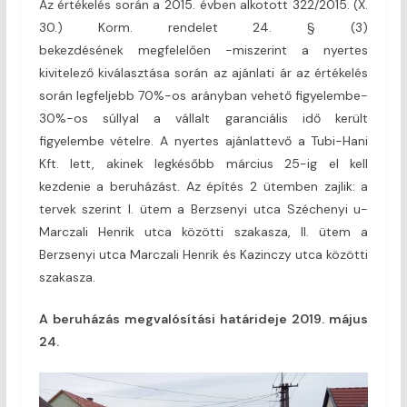
Az értékelés során a 2015. évben alkotott 322/2015. (X.
30.) Korm. rendelet 24. § (3)
bekezdésének megfelelően -miszerint a nyertes
kivitelező kiválasztása során az ajánlati ár az értékelés
során legfeljebb 70%-os arányban vehető figyelembe-
30%-os súllyal a vállalt garanciális idő került
figyelembe vételre. A nyertes ajánlattevő a Tubi-Hani
Kft. lett, akinek legkésőbb március 25-ig el kell
kezdenie a beruházást. Az építés 2 ütemben zajlik: a
tervek szerint I. ütem a Berzsenyi utca Széchenyi u-
Marczali Henrik utca közötti szakasza, II. ütem a
Berzsenyi utca Marczali Henrik és Kazinczy utca közötti
szakasza.
A beruházás megvalósítási határideje 2019. május
24.