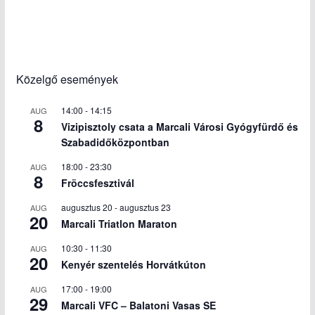
Közelgő események
14:00
-
14:15
AUG
8
Vizipisztoly csata a Marcali Városi Gyógyfürdő és
Szabadidőközpontban
18:00
-
23:30
AUG
8
Fröccsfesztivál
augusztus 20
-
augusztus 23
AUG
20
Marcali Triatlon Maraton
10:30
-
11:30
AUG
20
Kenyér szentelés Horvátkúton
17:00
-
19:00
AUG
29
Marcali VFC – Balatoni Vasas SE