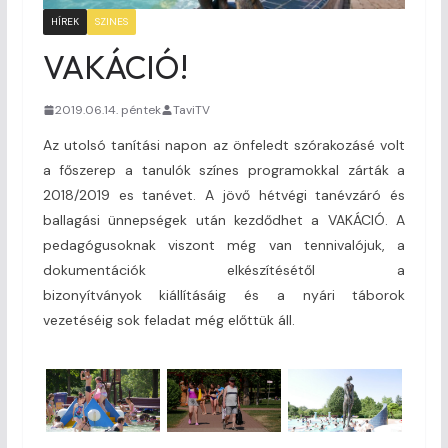
HÍREK
SZINES
VAKÁCIÓ!
2019.06.14. péntek
TaviTV
Az utolsó tanítási napon az önfeledt szórakozásé volt
a főszerep a tanulók színes programokkal zárták a
2018/2019 es tanévet. A jövő hétvégi tanévzáró és
ballagási ünnepségek után kezdődhet a VAKÁCIÓ. A
pedagógusoknak viszont még van tennivalójuk, a
dokumentációk elkészítésétől a
bizonyítványok kiállításáig és a nyári táborok
vezetéséig sok feladat még előttük áll.