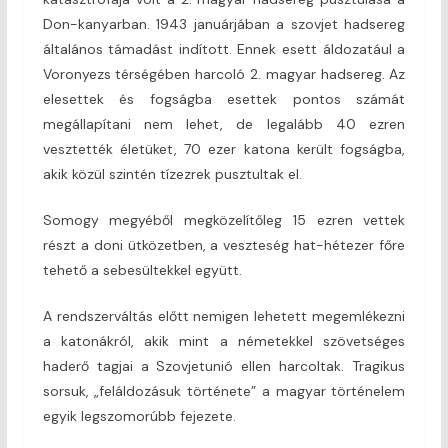
Don-kanyarban. 1943 januárjában a szovjet hadsereg
általános támadást indított. Ennek esett áldozatául a
Voronyezs térségében harcoló 2. magyar hadsereg. Az
elesettek és fogságba esettek pontos számát
megállapítani nem lehet, de legalább 40 ezren
vesztették életüket, 70 ezer katona került fogságba,
akik közül szintén tízezrek pusztultak el.
Somogy megyéből megközelítőleg 15 ezren vettek
részt a doni ütközetben, a veszteség hat-hétezer főre
tehető a sebesültekkel együtt.
A rendszerváltás előtt nemigen lehetett megemlékezni
a katonákról, akik mint a németekkel szövetséges
haderő tagjai a Szovjetunió ellen harcoltak. Tragikus
sorsuk, „feláldozásuk története” a magyar történelem
egyik legszomorúbb fejezete.