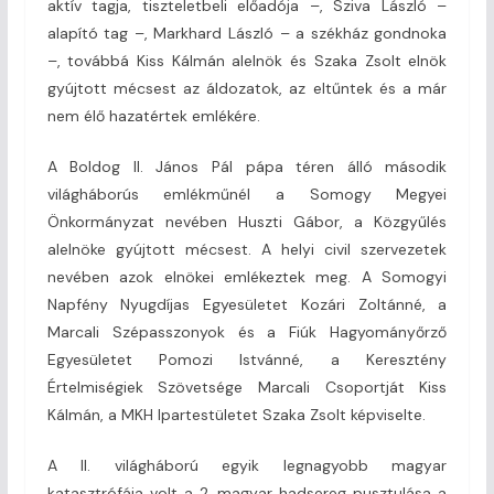
aktív tagja, tiszteletbeli előadója –, Sziva László –
alapító tag –, Markhard László – a székház gondnoka
–, továbbá Kiss Kálmán alelnök és Szaka Zsolt elnök
gyújtott mécsest az áldozatok, az eltűntek és a már
nem élő hazatértek emlékére.
A Boldog II. János Pál pápa téren álló második
világháborús emlékműnél a Somogy Megyei
Önkormányzat nevében Huszti Gábor, a Közgyűlés
alelnöke gyújtott mécsest. A helyi civil szervezetek
nevében azok elnökei emlékeztek meg. A Somogyi
Napfény Nyugdíjas Egyesületet Kozári Zoltánné, a
Marcali Szépasszonyok és a Fiúk Hagyományőrző
Egyesületet Pomozi Istvánné, a Keresztény
Értelmiségiek Szövetsége Marcali Csoportját Kiss
Kálmán, a MKH Ipartestületet Szaka Zsolt képviselte.
A II. világháború egyik legnagyobb magyar
katasztrófája volt a 2. magyar hadsereg pusztulása a