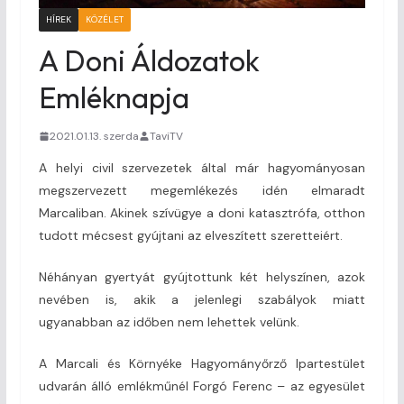
HÍREK
KÖZÉLET
A Doni Áldozatok
Emléknapja
2021.01.13. szerda
TaviTV
A helyi civil szervezetek által már hagyományosan
megszervezett megemlékezés idén elmaradt
Marcaliban. Akinek szívügye a doni katasztrófa, otthon
tudott mécsest gyújtani az elveszített szeretteiért.
Néhányan gyertyát gyújtottunk két helyszínen, azok
nevében is, akik a jelenlegi szabályok miatt
ugyanabban az időben nem lehettek velünk.
A Marcali és Környéke Hagyományőrző Ipartestület
udvarán álló emlékműnél Forgó Ferenc – az egyesület