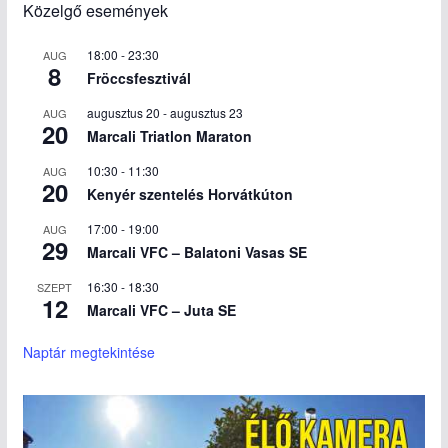
Közelgő események
18:00
-
23:30
AUG
8
Fröccsfesztivál
augusztus 20
-
augusztus 23
AUG
20
Marcali Triatlon Maraton
10:30
-
11:30
AUG
20
Kenyér szentelés Horvátkúton
17:00
-
19:00
AUG
29
Marcali VFC – Balatoni Vasas SE
16:30
-
18:30
SZEPT
12
Marcali VFC – Juta SE
Naptár megtekintése