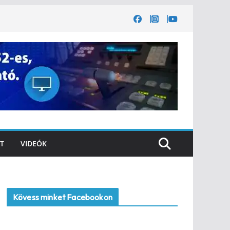
T
VIDEÓK
Kövess minket Facebookon