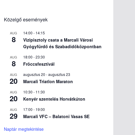
Közelgő események
14:00
-
14:15
AUG
8
Vizipisztoly csata a Marcali Városi
Gyógyfürdő és Szabadidőközpontban
18:00
-
23:30
AUG
8
Fröccsfesztivál
augusztus 20
-
augusztus 23
AUG
20
Marcali Triatlon Maraton
10:30
-
11:30
AUG
20
Kenyér szentelés Horvátkúton
17:00
-
19:00
AUG
29
Marcali VFC – Balatoni Vasas SE
Naptár megtekintése