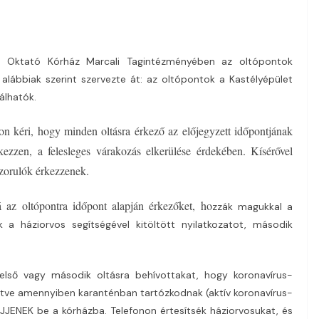
 Oktató Kórház Marcali Tagintézményében az oltópontok
lábbiak szerint szervezte át: az oltópontok a Kastélyépület
lálhatók.
n kéri, hogy minden oltásra érkező az előjegyzett időpontjának
kezzen, a felesleges várakozás elkerülése érdekében. Kísérővel
szorulók érkezzenek.
 az oltópontra időpont alapján érkezőket, ho
zzák magukkal a
 a háziorvos segítségével kitöltött nyilatkozatot, második
első vagy második oltásra behívottakat, hogy koronavírus-
letve amennyiben karanténban tartózkodnak (aktív koronavírus-
JJENEK be a kórházba. Telefonon értesítsék háziorvosukat, és