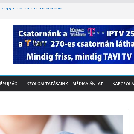
lopy utca felújítása Marcaliban –
mbattól másodfokú lesz a hőségriasztás
ban: lakossági felháborodást váltott ki a
azás Marcaliban – VIDEÓ
 Balatonnál – az első félidő végén
rcalinál
ÉPÚJSÁG
SZOLGÁLTATÁSAINK – MÉDIAAJÁNLAT
KAPCSOLA