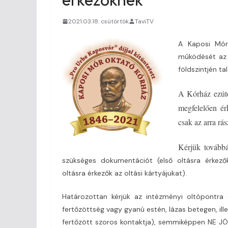
2021.03.18. csütörtök
TaviTV
A Kaposi Mór
működését az a
földszintjén ta
A Kórház ezúto
megfelelően ér
csak az arra rá
Kérjük továbbá
szükséges dokumentációt (első oltásra érkezők
oltásra érkezők az oltási kártyájukat).
Határozottan kérjük az intézményi oltópontra 
fertőzöttség vagy gyanú estén, lázas betegen, il
fertőzött szoros kontaktja), semmiképpen NE JÖ