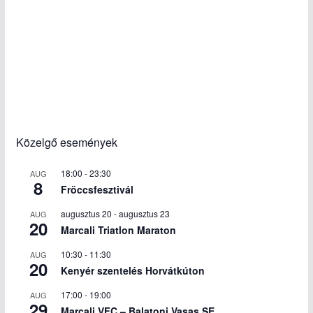
Közelgő események
18:00
-
23:30
AUG
8
Fröccsfesztivál
augusztus 20
-
augusztus 23
AUG
20
Marcali Triatlon Maraton
10:30
-
11:30
AUG
20
Kenyér szentelés Horvátkúton
17:00
-
19:00
AUG
29
Marcali VFC – Balatoni Vasas SE