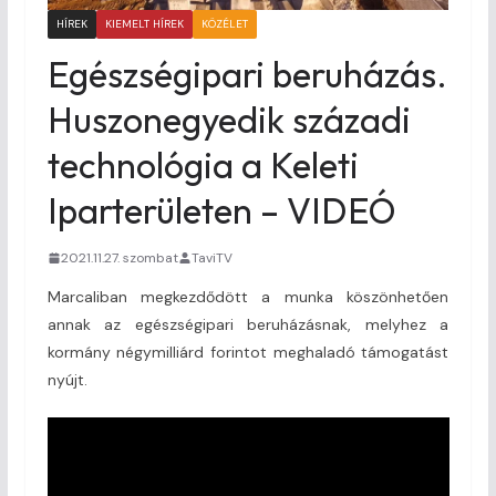
HÍREK
KIEMELT HÍREK
KÖZÉLET
Egészségipari beruházás.
Huszonegyedik századi
technológia a Keleti
Iparterületen – VIDEÓ
2021.11.27. szombat
TaviTV
Marcaliban megkezdődött a munka köszönhetően
annak az egészségipari beruházásnak, melyhez a
kormány négymilliárd forintot meghaladó támogatást
nyújt.