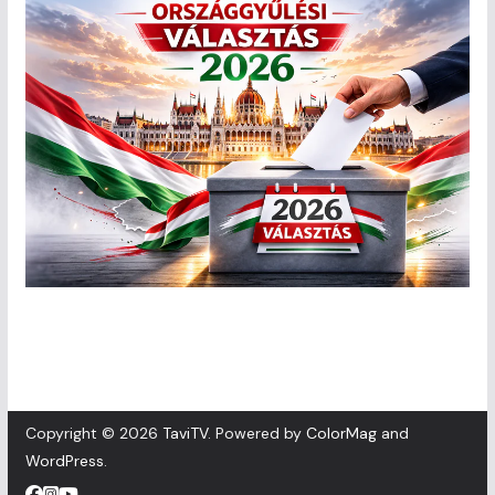
Copyright © 2026
TaviTV
. Powered by
ColorMag
and
WordPress
.