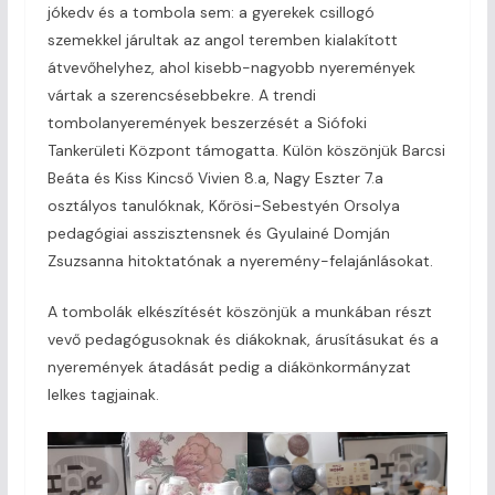
jókedv és a tombola sem: a gyerekek csillogó
szemekkel járultak az angol teremben kialakított
átvevőhelyhez, ahol kisebb-nagyobb nyeremények
vártak a szerencsésebbekre. A trendi
tombolanyeremények beszerzését a Siófoki
Tankerületi Központ támogatta. Külön köszönjük Barcsi
Beáta és Kiss Kincső Vivien 8.a, Nagy Eszter 7.a
osztályos tanulóknak, Kőrösi-Sebestyén Orsolya
pedagógiai asszisztensnek és Gyulainé Domján
Zsuzsanna hitoktatónak a nyeremény-felajánlásokat.
A tombolák elkészítését köszönjük a munkában részt
vevő pedagógusoknak és diákoknak, árusításukat és a
nyeremények átadását pedig a diákönkormányzat
lelkes tagjainak.