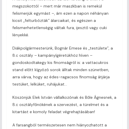
megszokottól – mert már maszkban is remekül
felismerjük egymást –, ám ezen a napon néhányan
kicsit „felturbózták” álarcaikat, és egészen a
felismerhetetlenségig váltak fura, ijesztő vagy cuki
lényekké.
Diákpolgármesterünk, Bognár Emese és „testülete”, a
8.c osztály – kampányígéretükhöz híven –
gondoskodtakegy kis finomságról is: a vattacukros
stand előtt kígyózó sorok álltak minden szünetben,
arra várva, hogy az édes-ragacsos finomság átjárja
testüket, lelküket, ruhájukat…
Köszönjük Elek István vállalkozónak és Bőle Ágnesnek, a
8.c osztályfőnökének a szervezést, a türelmet és a
kitartást e komoly feladat végrehajtásában!
A farsangból természetesen nem hiányozhatott a