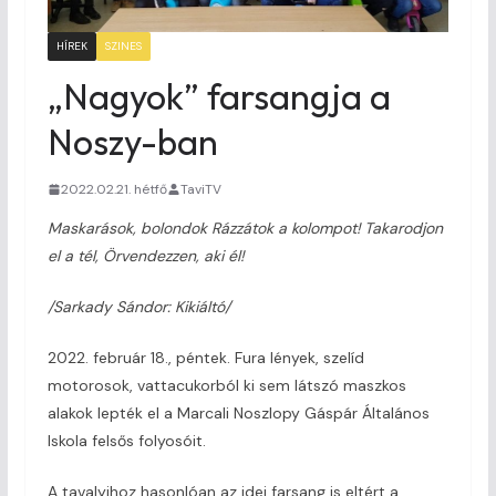
HÍREK
SZINES
„Nagyok” farsangja a
Noszy-ban
2022.02.21. hétfő
TaviTV
Maskarások, bolondok
Rázzátok a kolompot!
Takarodjon
el a tél,
Örvendezzen, aki él!
/Sarkady Sándor: Kikiáltó/
2022. február 18., péntek. Fura lények, szelíd
motorosok, vattacukorból ki sem látszó maszkos
alakok lepték el a Marcali Noszlopy Gáspár Általános
Iskola felsős folyosóit.
A tavalyihoz hasonlóan az idei farsang is eltért a