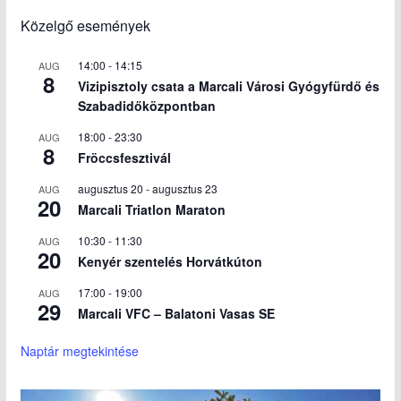
Közelgő események
14:00
-
14:15
AUG
8
Vizipisztoly csata a Marcali Városi Gyógyfürdő és
Szabadidőközpontban
18:00
-
23:30
AUG
8
Fröccsfesztivál
augusztus 20
-
augusztus 23
AUG
20
Marcali Triatlon Maraton
10:30
-
11:30
AUG
20
Kenyér szentelés Horvátkúton
17:00
-
19:00
AUG
29
Marcali VFC – Balatoni Vasas SE
Naptár megtekintése