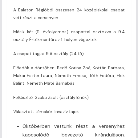
A Balaton Régióból összesen 24 középiskolai csapat
vett részt a versenyen.
Másik két (11. évfolyamos) csapattal osztozva a 9.A
osztály Értékmentői az 1. helyen végeztek!
A csapat tagjai: 9.A osztály (24 fő)
Előadók a döntőben: Bedő Korina Zoé, Kottán Barbara,
Makai Eszter Laura, Németh Emese, Tóth Fedóra, Elek
Bálint, Németh Máté Barnabás
Felkészítő: Szaka Zsolt (osztályfőnök)
Választott témakör: Invazív fajok
Októberben vettünk részt a versenyhez
kapcsolódó bevezető kiránduláson.