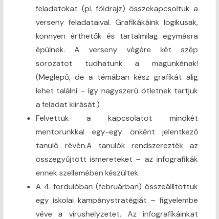
feladatokat (pl. földrajz) összekapcsoltuk a
verseny feladataival. Grafikákáink logikusak,
könnyen érthetők és tartalmilag egymásra
épülnek. A verseny végére két szép
sorozatot tudhatunk a magunkénak!
(Meglepő, de a témában kész grafikát alig
lehet találni – így nagyszerű ötletnek tartjuk
a feladat kiírását.)
Felvettük a kapcsolatot mindkét
mentorunkkal egy-egy önként jelentkező
tanuló révén.A tanulók rendszerezték az
összegyűjtött ismereteket – az infografikák
ennek szellemében készültek.
A 4. fordulóban (februárban) összeállítottuk
egy iskolai kampánystratégiát – figyelembe
véve a vírushelyzetet. Az infografikáinkat