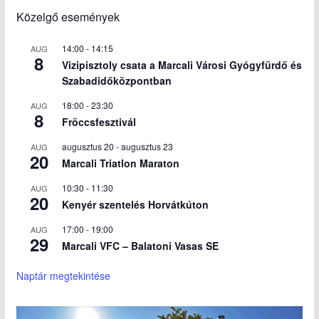
Közelgő események
14:00
-
14:15
AUG
8
Vizipisztoly csata a Marcali Városi Gyógyfürdő és
Szabadidőközpontban
18:00
-
23:30
AUG
8
Fröccsfesztivál
augusztus 20
-
augusztus 23
AUG
20
Marcali Triatlon Maraton
10:30
-
11:30
AUG
20
Kenyér szentelés Horvátkúton
17:00
-
19:00
AUG
29
Marcali VFC – Balatoni Vasas SE
Naptár megtekintése