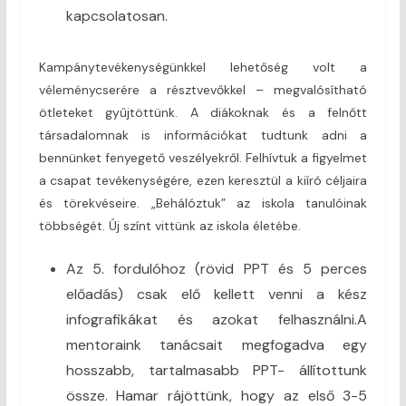
kapcsolatosan.
Kampánytevékenységünkkel lehetőség volt a
véleménycserére a résztvevőkkel – megvalósítható
ötleteket gyűjtöttünk. A diákoknak és a felnőtt
társadalomnak is információkat tudtunk adni a
bennünket fenyegető veszélyekről. Felhívtuk a figyelmet
a csapat tevékenységére, ezen keresztül a kiíró céljaira
és törekvéseire. „Behálóztuk” az iskola tanulóinak
többségét. Új színt vittünk az iskola életébe.
Az 5. fordulóhoz (rövid PPT és 5 perces
előadás) csak elő kellett venni a kész
infografikákat és azokat felhasználni.A
mentoraink tanácsait megfogadva egy
hosszabb, tartalmasabb PPT- állítottunk
össze. Hamar rájöttünk, hogy az első 3-5