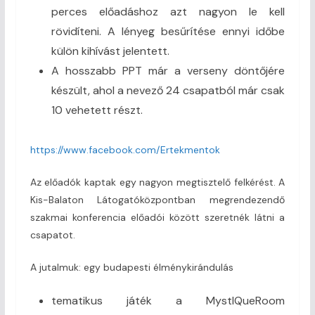
perces előadáshoz azt nagyon le kell
rövidíteni. A lényeg besűrítése ennyi időbe
külön kihívást jelentett.
A hosszabb PPT már a verseny döntőjére
készült, ahol a nevező 24 csapatból már csak
10 vehetett részt.
https://www.facebook.com/Ertekmentok
Az előadók kaptak egy nagyon megtisztelő felkérést. A
Kis-Balaton Látogatóközpontban megrendezendő
szakmai konferencia előadói között szeretnék látni a
csapatot.
A jutalmuk: egy budapesti élménykirándulás
tematikus játék a MystlQueRoom