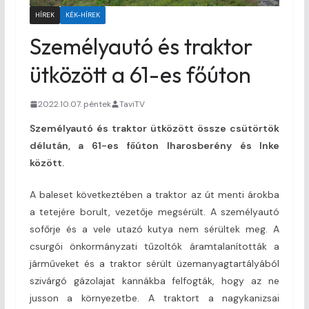
HÍREK
KÉK-HÍREK
Személyautó és traktor
ütközött a 61-es főúton
2022.10.07. péntek
TaviTV
Személyautó és traktor ütközött össze csütörtök
délután, a 61-es főúton Iharosberény és Inke
között.
A baleset következtében a traktor az út menti árokba
a tetejére borult, vezetője megsérült. A személyautó
sofőrje és a vele utazó kutya nem sérültek meg. A
csurgói önkormányzati tűzoltók áramtalanították a
járműveket és a traktor sérült üzemanyagtartályából
szivárgó gázolajat kannákba felfogták, hogy az ne
jusson a környezetbe. A traktort a nagykanizsai