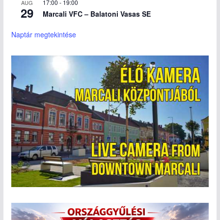
17:00
-
19:00
AUG
29
Marcali VFC – Balatoni Vasas SE
Naptár megtekintése