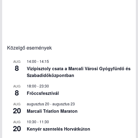
Közelgő események
14:00
-
14:15
AUG
8
Vizipisztoly csata a Marcali Városi Gyógyfürdő és
Szabadidőközpontban
18:00
-
23:30
AUG
8
Fröccsfesztivál
augusztus 20
-
augusztus 23
AUG
20
Marcali Triatlon Maraton
10:30
-
11:30
AUG
20
Kenyér szentelés Horvátkúton