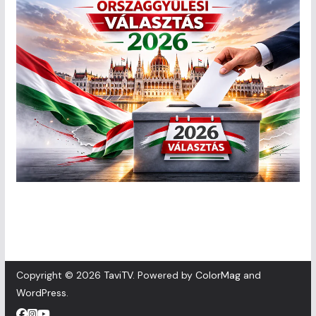
Copyright © 2026
TaviTV
. Powered by
ColorMag
and
WordPress
.