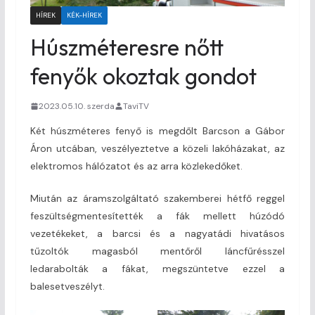
HÍREK
KÉK-HÍREK
Húszméteresre nőtt
fenyők okoztak gondot
2023.05.10. szerda
TaviTV
Két húszméteres fenyő is megdőlt Barcson a Gábor
Áron utcában, veszélyeztetve a közeli lakóházakat, az
elektromos hálózatot és az arra közlekedőket.
Miután az áramszolgáltató szakemberei hétfő reggel
feszültségmentesítették a fák mellett húzódó
vezetékeket, a barcsi és a nagyatádi hivatásos
tűzoltók magasból mentőről láncfűrésszel
ledarabolták a fákat, megszüntetve ezzel a
balesetveszélyt.