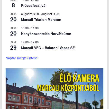
8
Fröccsfesztivál
augusztus 20
-
augusztus 23
AUG
20
Marcali Triatlon Maraton
10:30
-
11:30
AUG
20
Kenyér szentelés Horvátkúton
17:00
-
19:00
AUG
29
Marcali VFC – Balatoni Vasas SE
Naptár megtekintése