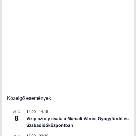
Közelgő események
14:00
-
14:15
AUG
8
Vizipisztoly csata a Marcali Városi Gyógyfürdő és
Szabadidőközpontban
18:00
-
23:30
AUG