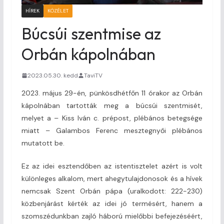
HÍREK
KÖZÉLET
Búcsúi szentmise az
Orbán kápolnában
2023.05.30. kedd
TaviTV
2023. május 29-én, pünkösdhétfőn 11 órakor az Orbán
kápolnában tartották meg a búcsúi szentmisét,
melyet a – Kiss Iván c. prépost, plébános betegsége
miatt – Galambos Ferenc mesztegnyői plébános
mutatott be.
Ez az idei esztendőben az istentisztelet azért is volt
különleges alkalom, mert ahegytulajdonosok és a hívek
nemcsak Szent Orbán pápa (uralkodott: 222-230)
közbenjárást kérték az idei jó termésért, hanem a
szomszédunkban zajló háború mielőbbi befejezéséért,