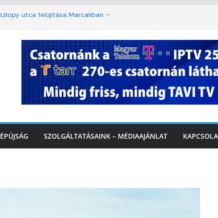
lopy utca felújítása Marcaliban –
mbattól másodfokú lesz a hőségriasztás
ban: lakossági felháborodást váltott ki a
azás Marcaliban – VIDEÓ
 Balatonnál – az első félidő végén
rcalinál
ÉPÚJSÁG
SZOLGÁLTATÁSAINK – MÉDIAAJÁNLAT
KAPCSOLA