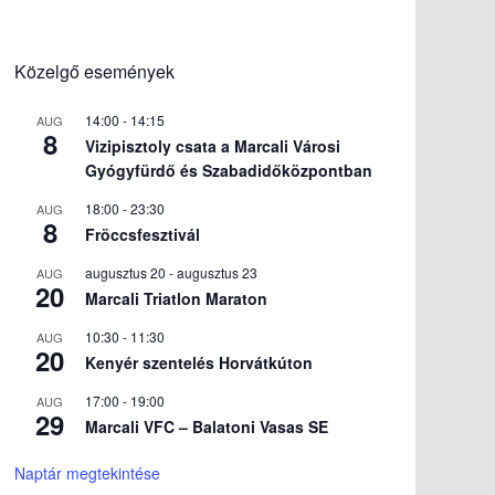
Közelgő események
14:00
-
14:15
AUG
8
Vizipisztoly csata a Marcali Városi
Gyógyfürdő és Szabadidőközpontban
18:00
-
23:30
AUG
8
Fröccsfesztivál
augusztus 20
-
augusztus 23
AUG
20
Marcali Triatlon Maraton
10:30
-
11:30
AUG
20
Kenyér szentelés Horvátkúton
17:00
-
19:00
AUG
29
Marcali VFC – Balatoni Vasas SE
Naptár megtekintése