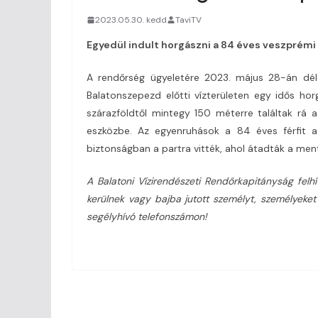
2023.05.30. kedd
TaviTV
Egyedül indult horgászni a 84 éves veszprémi 
A rendőrség ügyeletére 2023. május 28-án déle
Balatonszepezd előtti vízterületen egy idős horg
szárazföldtől mintegy 150 méterre találtak rá a
eszközbe. Az egyenruhások a 84 éves férfit a
biztonságban a partra vitték, ahol átadták a men
A Balatoni Vízirendészeti Rendőrkapitányság felh
kerülnek vagy bajba jutott személyt, személyeket
segélyhívó telefonszámon!