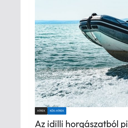
HÍREK
KÉK-HÍREK
Az idilli horgászatból p