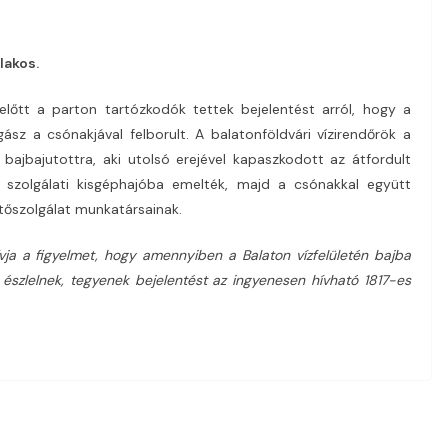
lakos.
lőtt a parton tartózkodók tettek bejelentést arról, hogy a
ász a csónakjával felborult. A balatonföldvári vízirendőrök a
 bajbajutottra, aki utolsó erejével kapaszkodott az átfordult
 szolgálati kisgéphajóba emelték, majd a csónakkal együtt
tőszolgálat munkatársainak.
ívja a figyelmet, hogy amennyiben a Balaton vízfelületén bajba
 észlelnek, tegyenek bejelentést az ingyenesen hívható 1817-es