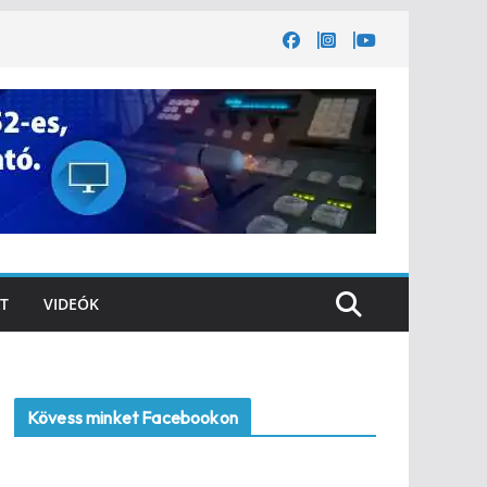
T
VIDEÓK
Kövess minket Facebookon