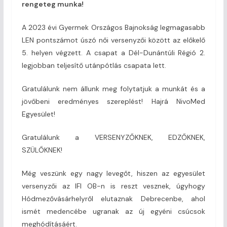
rengeteg munka!
A 2023 évi Gyermek Országos Bajnokság legmagasabb
LEN pontszámot úszó női versenyzői között az előkelő
5. helyen végzett. A csapat a Dél-Dunántúli Régió 2.
legjobban teljesítő utánpótlás csapata lett.
Gratulálunk nem állunk meg folytatjuk a munkát és a
jövőbeni eredményes szereplést! Hajrá NivoMed
Egyesület!
Gratulálunk a VERSENYZŐKNEK, EDZŐKNEK,
SZÜLŐKNEK!
Még veszünk egy nagy levegőt, hiszen az egyesület
versenyzői az IFI OB-n is reszt vesznek, úgyhogy
Hódmezővásárhelyről elutaznak Debrecenbe, ahol
ismét medencébe ugranak az új egyéni csúcsok
meghódításáért.