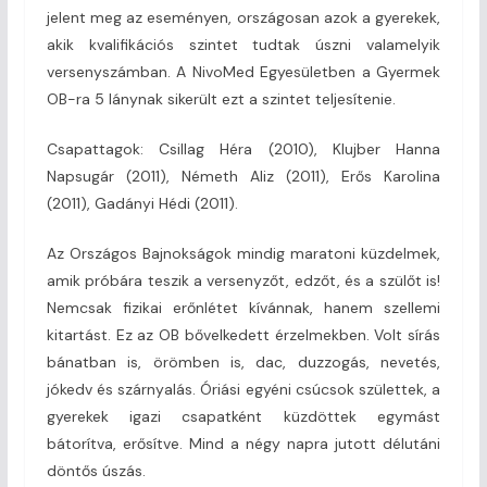
jelent meg az eseményen, országosan azok a gyerekek,
akik kvalifikációs szintet tudtak úszni valamelyik
versenyszámban. A NivoMed Egyesületben a Gyermek
OB-ra 5 lánynak sikerült ezt a szintet teljesítenie.
Csapattagok: Csillag Héra (2010), Klujber Hanna
Napsugár (2011), Németh Aliz (2011), Erős Karolina
(2011), Gadányi Hédi (2011).
Az Országos Bajnokságok mindig maratoni küzdelmek,
amik próbára teszik a versenyzőt, edzőt, és a szülőt is!
Nemcsak fizikai erőnlétet kívánnak, hanem szellemi
kitartást. Ez az OB bővelkedett érzelmekben. Volt sírás
bánatban is, örömben is, dac, duzzogás, nevetés,
jókedv és szárnyalás. Óriási egyéni csúcsok születtek, a
gyerekek igazi csapatként küzdöttek egymást
bátorítva, erősítve. Mind a négy napra jutott délutáni
döntős úszás.