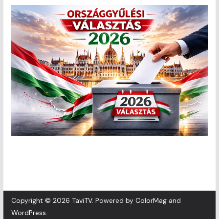
Copyright © 2026
TaviTV
. Powered by
ColorMag
and
WordPress
.