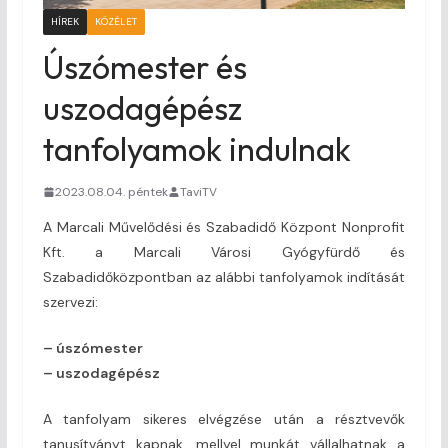
HÍREK
KÖZÉLET
Úszómester és
uszodagépész
tanfolyamok indulnak
2023.08.04. péntek
TaviTV
A Marcali Művelődési és Szabadidő Központ Nonprofit
Kft. a Marcali Városi Gyógyfürdő és
Szabadidőközpontban az alábbi tanfolyamok indítását
szervezi:
– úszómester
– uszodagépész
A tanfolyam sikeres elvégzése után a résztvevők
tanusítványt kapnak, mellyel munkát vállalhatnak a