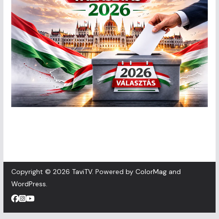
Copyright © 2026
TaviTV
. Powered by
ColorMag
and
WordPress
.