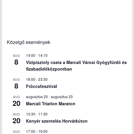
Közelgő események
14:00
-
14:15
AUG
8
Vizipisztoly csata a Marcali Városi Gyógyfürdő és
Szabadidőközpontban
18:00
-
23:30
AUG
8
Fröccsfesztivál
augusztus 20
-
augusztus 23
AUG
20
Marcali Triatlon Maraton
10:30
-
11:30
AUG
20
Kenyér szentelés Horvátkúton
17:00
-
19:00
AUG