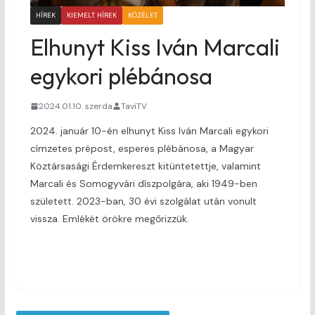
HÍREK
KIEMELT HÍREK
KÖZÉLET
Elhunyt Kiss Iván Marcali
egykori plébánosa
2024.01.10. szerda
TaviTV
2024. január 10-én elhunyt Kiss Iván Marcali egykori
címzetes prépost, esperes plébánosa, a Magyar
Köztársasági Érdemkereszt kitüntetettje, valamint
Marcali és Somogyvári díszpolgára, aki 1949-ben
született. 2023-ban, 30 évi szolgálat után vonult
vissza. Emlékét örökre megőrizzük.