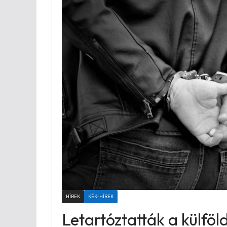
HÍREK
KÉK-HÍREK
Letartóztatták a külföldi