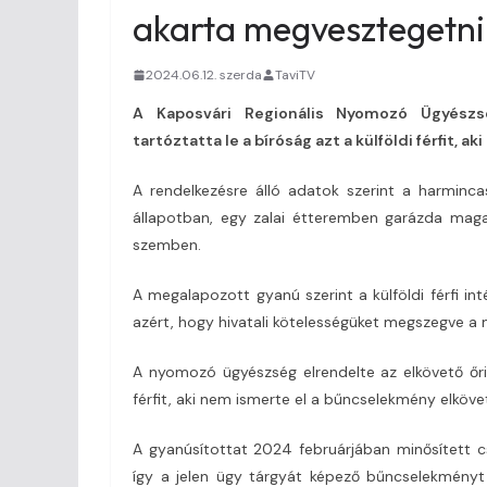
akarta megvesztegetni
2024.06.12. szerda
TaviTV
A Kaposvári Regionális Nyomozó Ügyészsé
tartóztatta le a bíróság azt a külföldi férfit, 
A rendelkezésre álló adatok szerint a harminca
állapotban, egy zalai étteremben garázda magata
szemben.
A megalapozott gyanú szerint a külföldi férfi int
azért, hogy hivatali kötelességüket megszegve a
A nyomozó ügyészség elrendelte az elkövető őriz
férfit, aki nem ismerte el a bűncselekmény elköve
A gyanúsítottat 2024 februárjában minősített cs
így a jelen ügy tárgyát képező bűncselekményt