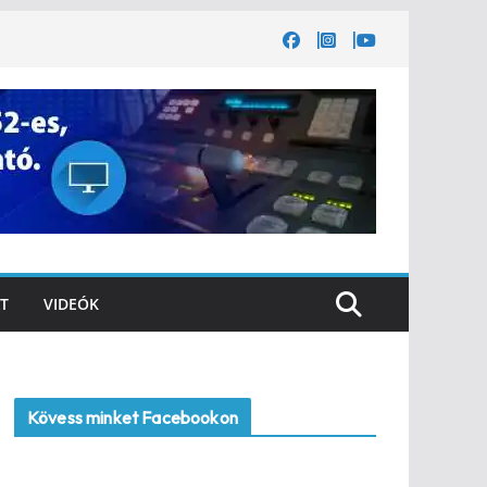
T
VIDEÓK
Kövess minket Facebookon