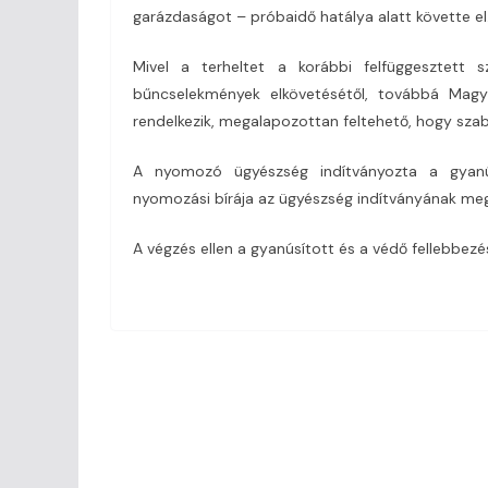
garázdaságot – próbaidő hatálya alatt követte el
Mivel a terheltet a korábbi felfüggesztett
bűncselekmények elkövetésétől, továbbá Magya
rendelkezik, megalapozottan feltehető, hogy sza
A nyomozó ügyészség indítványozta a gyanús
nyomozási bírája az ügyészség indítványának megf
A végzés ellen a gyanúsított és a védő fellebbezés