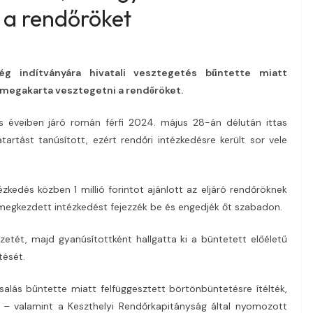
 a rendőröket
g indítványára hivatali vesztegetés bűntette miatt
aki megakarta vesztegetni a rendőröket.
s éveiben járó román férfi 2024. május 28-án délután ittas
rtást tanúsított, ezért rendőri intézkedésre került sor vele
ézkedés közben 1 millió forintot ajánlott az eljáró rendőröknek
 megkezdett intézkedést fejezzék be és engedjék őt szabadon.
etét, majd gyanúsítottként hallgatta ki a büntetett előéletű
tését.
alás bűntette miatt felfüggesztett börtönbüntetésre ítélték,
 – valamint a Keszthelyi Rendőrkapitányság által nyomozott