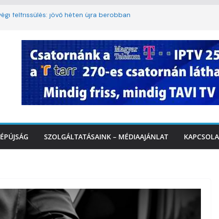
égi felfrissülés: jövő héten újra berobban
korlátozás a Rákóczi utcában a hétvégi
t
3. kerület TVE csapatát fogadta a
Ó
te a tűzoltók dolgát Marcalinál
onságos közlekedésért, elektromos
ÉPÚJSÁG
SZOLGÁLTATÁSAINK – MÉDIAAJÁNLAT
KAPCSOLA