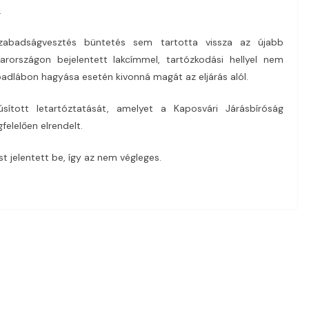
.
 szabadságvesztés büntetés sem tartotta vissza az újabb
rországon bejelentett lakcímmel, tartózkodási hellyel nem
badlábon hagyása esetén kivonná magát az eljárás alól.
ított letartóztatását, amelyet a Kaposvári Járásbíróság
elelően elrendelt.
t jelentett be, így az nem végleges.