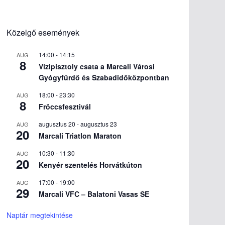
Közelgő események
14:00
-
14:15
AUG
8
Vizipisztoly csata a Marcali Városi
Gyógyfürdő és Szabadidőközpontban
18:00
-
23:30
AUG
8
Fröccsfesztivál
augusztus 20
-
augusztus 23
AUG
20
Marcali Triatlon Maraton
10:30
-
11:30
AUG
20
Kenyér szentelés Horvátkúton
17:00
-
19:00
AUG
29
Marcali VFC – Balatoni Vasas SE
Naptár megtekintése