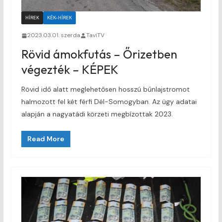
HÍREK
KÉK-HÍREK
2023.03.01. szerda
TaviTV
Rövid ámokfutás – Őrizetben
végezték – KÉPEK
Rövid idő alatt meglehetősen hosszú bűnlajstromot
halmozott fel két férfi Dél-Somogyban. Az ügy adatai
alapján a nagyatádi körzeti megbízottak 2023.
Read More