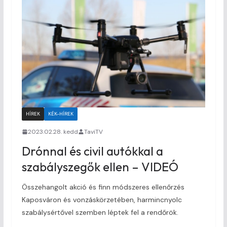
HÍREK
KÉK-HÍREK
2023.02.28. kedd
TaviTV
Drónnal és civil autókkal a
szabályszegők ellen – VIDEÓ
Összehangolt akció és finn módszeres ellenőrzés
Kaposváron és vonzáskörzetében, harmincnyolc
szabálysértővel szemben léptek fel a rendőrök.