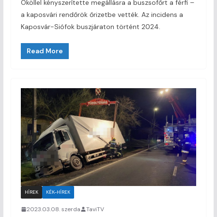
Ököllel kényszerítette megállásra a buszsofőrt a férfi –
a kaposvári rendőrök őrizetbe vették. Az incidens a
Kaposvár-Siófok buszjáraton történt 2024.
Read More
HÍREK
KÉK-HÍREK
2023.03.08. szerda
TaviTV