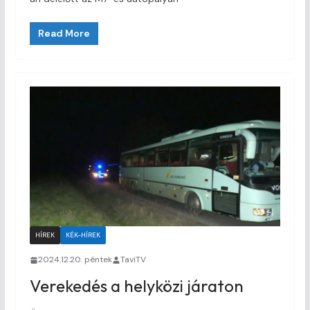
Read More
HÍREK
KÉK-HÍREK
2024.12.20. péntek
TaviTV
Verekedés a helyközi járaton