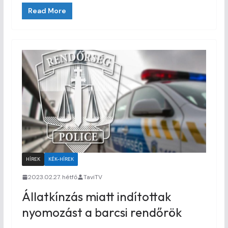
Read More
HÍREK
KÉK-HÍREK
2023.02.27. hétfő
TaviTV
Állatkínzás miatt indítottak
nyomozást a barcsi rendőrök