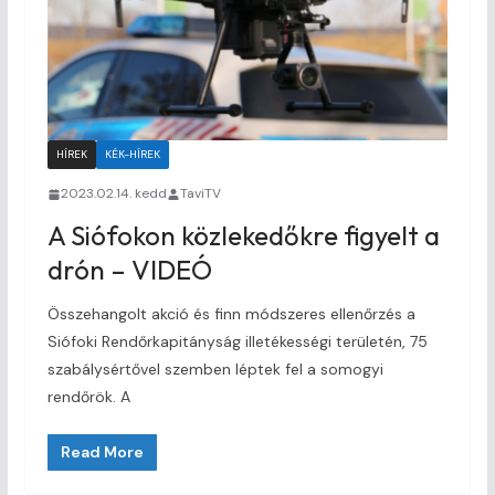
HÍREK
KÉK-HÍREK
2023.02.14. kedd
TaviTV
A Siófokon közlekedőkre figyelt a
drón – VIDEÓ
Összehangolt akció és finn módszeres ellenőrzés a
Siófoki Rendőrkapitányság illetékességi területén, 75
szabálysértővel szemben léptek fel a somogyi
rendőrök. A
Read More