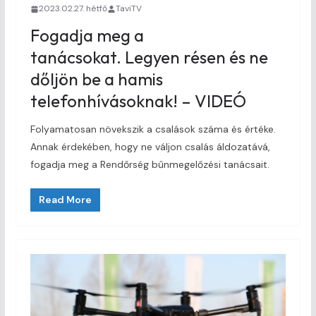
2023.02.27. hétfő
TaviTV
Fogadja meg a
tanácsokat. Legyen résen és ne
dőljön be a hamis
telefonhívásoknak! – VIDEÓ
Folyamatosan növekszik a csalások száma és értéke.
Annak érdekében, hogy ne váljon csalás áldozatává,
fogadja meg a Rendőrség bűnmegelőzési tanácsait.
Read More