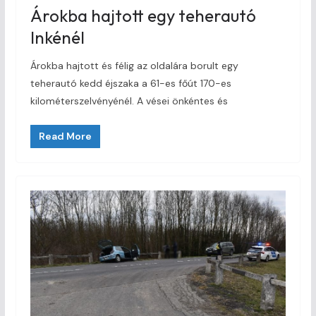
Árokba hajtott egy teherautó
Inkénél
Árokba hajtott és félig az oldalára borult egy
teherautó kedd éjszaka a 61-es főút 170-es
kilométerszelvényénél. A vései önkéntes és
Read More