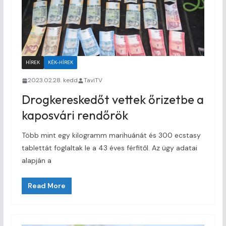
HÍREK
KÉK-HÍREK
2023.02.28. kedd
TaviTV
Drogkereskedőt vettek őrizetbe a
kaposvári rendőrök
Több mint egy kilogramm marihuánát és 300 ecstasy
tablettát foglaltak le a 43 éves férfitől. Az ügy adatai
alapján a
Read More