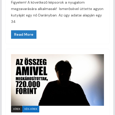
Figyelem! A következő képsorok a nyugalom
megzavarására alkalmasak! Ismerősével üttette agyon
kutyáját egy nő Darányban. Az ügy adatai alapján egy
34
Read More
HÍREK
KÉK-HÍREK