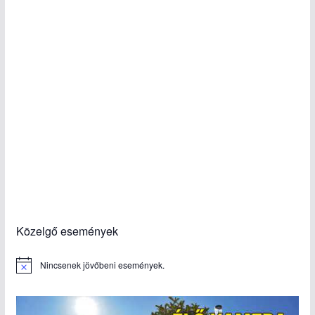
Közelgő események
Nincsenek jövőbeni események.
N
o
t
i
c