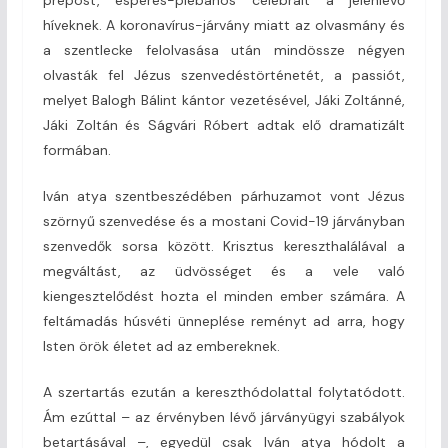
híveknek. A koronavírus-járvány miatt az olvasmány és
a szentlecke felolvasása után mindössze négyen
olvasták fel Jézus szenvedéstörténetét, a passiót,
melyet Balogh Bálint kántor vezetésével, Jáki Zoltánné,
Jáki Zoltán és Ságvári Róbert adtak elő dramatizált
formában.
Iván atya szentbeszédében párhuzamot vont Jézus
szörnyű szenvedése és a mostani Covid-19 járványban
szenvedők sorsa között. Krisztus kereszthalálával a
megváltást, az üdvösséget és a vele való
kiengesztelődést hozta el minden ember számára. A
feltámadás húsvéti ünneplése reményt ad arra, hogy
Isten örök életet ad az embereknek.
A szertartás ezután a kereszthódolattal folytatódott.
Ám ezúttal – az érvényben lévő járványügyi szabályok
betartásával –, egyedül csak Iván atya hódolt a