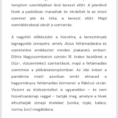
templom szentélyében lévő kereszt előtt. A jelenlévő
hívek a padokban maradtak és térdeltek le az isteni
szeretet jele és titka, a kereszt előtt. Majd
szentáldozással zárult a szertartás.
A nagyhét előkészület a húsvétra, a keresztények
legnagyobb ünnepére, amely Jézus feltámadására és
szeretetére emlékeztet minden jóakaratú embert.
Előtte Nagyszombaton szintén 18 órakor kezdőnek a
(tűz-, vízszentelési) szertartások, majd a feltámadási
szentmise a plébániatemplomban. Az idei évben a
pandémia miatt azonban ismét elmarad a
hagyományos feltámadási körmenet a Rákóczi utcán.
Viszont az ételszentelést is ugyanekkor – és nem
húsvétvasárnap reggel – tartják meg, amelyre a hívek
elhozhatják ünnepi ételeiket (sonka, tojás, kalács,
torma, bor) megáldásra.