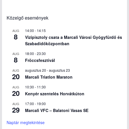
Közelgő események
14:00
-
14:15
AUG
8
Vizipisztoly csata a Marcali Városi Gyógyfürdő és
Szabadidőközpontban
18:00
-
23:30
AUG
8
Fröccsfesztivál
augusztus 20
-
augusztus 23
AUG
20
Marcali Triatlon Maraton
10:30
-
11:30
AUG
20
Kenyér szentelés Horvátkúton
17:00
-
19:00
AUG
29
Marcali VFC – Balatoni Vasas SE
Naptár megtekintése