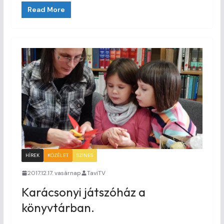
Read More
HÍREK
KÖZÉLET
SZINES
2017.12.17. vasárnap
TaviTV
Karácsonyi játszóház a
könyvtárban.