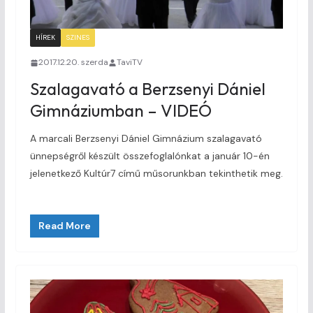
HÍREK
SZINES
2017.12.20. szerda
TaviTV
Szalagavató a Berzsenyi Dániel
Gimnáziumban – VIDEÓ
A marcali Berzsenyi Dániel Gimnázium szalagavató
ünnepségről készült összefoglalónkat a január 10-én
jelenetkező Kultúr7 című műsorunkban tekinthetik meg.
Read More