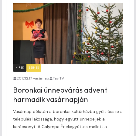
HÍREK
SZINES
2017.12.17. vasárnap
TaviTV
Boronkai ünnepvárás advent
harmadik vasárnapján
Vasárnap délután a boronkai kultúrházba gyűlt össze a
település lakossága, hogy együtt ünnepeljék a
karácsonyt. A Calympa Énekegyüttes mellett a