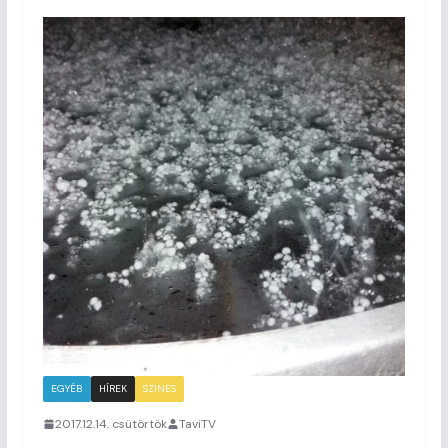
EGYÉB
HÍREK
SZINES
2017.12.14. csütörtök
TaviTV