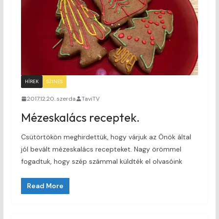
HÍREK
SZINES
2017.12.20. szerda
TaviTV
Mézeskalács receptek.
Csütörtökön meghirdettük, hogy várjuk az Önök által
jól bevált mézeskalács recepteket. Nagy örömmel
fogadtuk, hogy szép számmal küldték el olvasóink
Read More