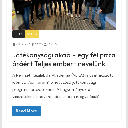
HÍREK
SZINES
2017.12.15. péntek
TaviTV
Jótékonysági akció – egy fél pizza
áráért Teljes embert nevelünk
A Nemzeti Kézilabda Akadémia (NEKA) is csatlakozott
idén az „Adni öröm” elnevezésű jótékonysági
programsorozatokhoz. A hagyományokra
visszatekintő, adventi időszakban megvalósuló
Read More