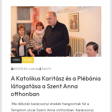
HÍREK
SZINES
2017.12.20. szerda
TaviTV
A Katolikus Karitász és a Plébánia
látogatása a Szent Anna
otthonban
Ma délután karácsonyi énekek hangzottak fel a
Templom utcai Szent Anna otthonban. Karácsonyi