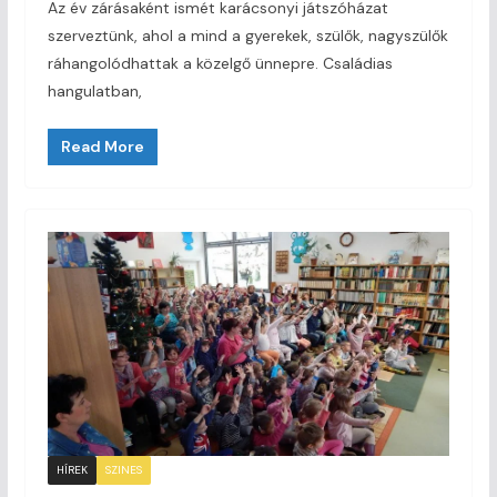
Az év zárásaként ismét karácsonyi játszóházat
szerveztünk, ahol a mind a gyerekek, szülők, nagyszülők
ráhangolódhattak a közelgő ünnepre. Családias
hangulatban,
Read More
HÍREK
SZINES