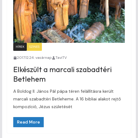
HÍREK
SZINES
2017.12.24. vasárnap
TaviTV
Elkészült a marcali szabadtéri
Betlehem
A Boldog II. János Pál pápa téren felállításra került
marcali szabadtéri Betleheme. A 16 bibliai alakot rejtő
kompozíció, Jézus születését
Read More