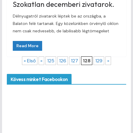
Szokatlan decemberi zivatarok.
Délnyugatról zivatarok léptek be az országba, a
Balaton felé tartanak. Egy közelünkben örvénylő ciklon
nem csak nedvesebb, de labilisabb légtömegeket
Read More
« Első
«
125
126
127
128
129
»
Kövess minket Facebookon