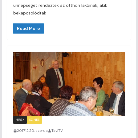
ünnepséget rendeztek az otthon lakóinak, akik
bekapcsolódtak
Read More
HÍREK
SZINES
2017.12.20. szerda
TaviTV