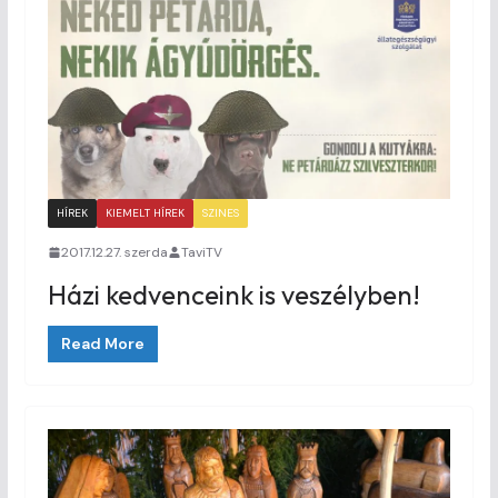
HÍREK
KIEMELT HÍREK
SZINES
2017.12.27. szerda
TaviTV
Házi kedvenceink is veszélyben!
Read More